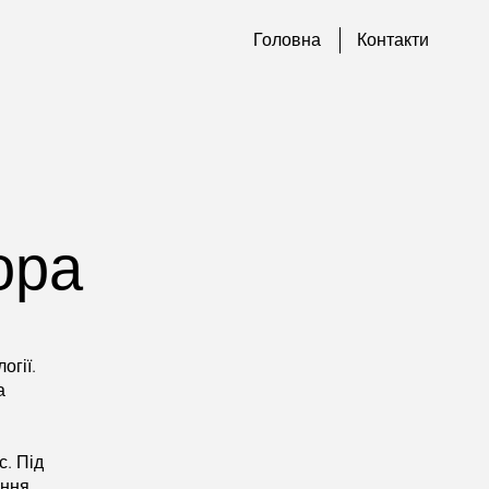
Головна
Контакти
ора
огії.
а
с. Під
ення