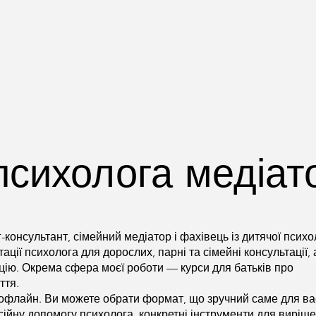
психолога медіат
консультант, сімейний медіатор і фахівець із дитячої психол
ції психолога для дорослих, парні та сімейні консультації, 
цію. Окрема сфера моєї роботи — курси для батьків про
ття.
 офлайн. Ви можете обрати формат, що зручний саме для ва
сійну допомогу психолога, конкретні інструменти для виріш